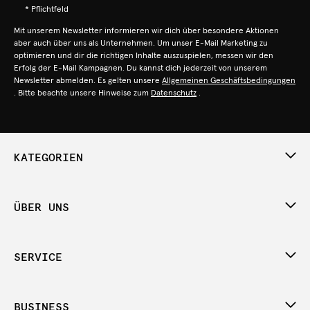
* Pflichtfeld
Mit unserem Newsletter informieren wir dich über besondere Aktionen
aber auch über uns als Unternehmen. Um unser E-Mail Marketing zu
optimieren und dir die richtigen Inhalte auszuspielen, messen wir den
Erfolg der E-Mail Kampagnen. Du kannst dich jederzeit von unserem
Newsletter abmelden. Es gelten unsere
Allgemeinen Geschäftsbedingungen
. Bitte beachte unsere Hinweise zum
Datenschutz
.
KATEGORIEN
ÜBER UNS
SERVICE
BUSINESS