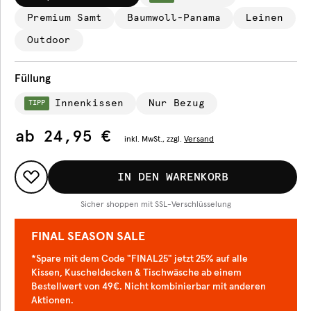
Premium Samt
Baumwoll-Panama
Leinen
Outdoor
Füllung
Innenkissen
Nur Bezug
TIPP
ab
24,95 €
inkl.
MwSt., zzgl.
Versand
IN DEN WARENKORB
Sicher shoppen mit SSL-Verschlüsselung
FINAL SEASON SALE
*Spare mit dem Code "FINAL25" jetzt 25% auf alle
Kissen, Kuscheldecken & Tischwäsche ab einem
Bestellwert von 49€. Nicht kombinierbar mit anderen
Aktionen.