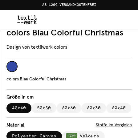
AB 120€ VERSANDKOSTENFREI
Home
Produkte
Kissen
colors Blau Colorful Christma
Kissen
colors Blau Colorful Christmas
Design von
textilwerk colors
colors Blau Colorful Christmas
Größe in cm
40x40
50x50
60x60
60x30
60x40
Material
Stoffe im Vergleich
Polyester Canvas
Velours
TIPP