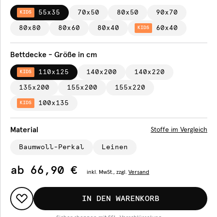
55x35
70x50
80x50
90x70
KIDS
80x80
80x60
80x40
60x40
KIDS
Bettdecke - Größe in cm
110x125
140x200
140x220
KIDS
135x200
155x200
155x220
100x135
KIDS
Material
Stoffe im Vergleich
Baumwoll-Perkal
Leinen
ab
66,90 €
inkl.
MwSt., zzgl.
Versand
IN DEN WARENKORB