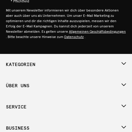
* Pflichtfeld
Mit unserem Newsletter informieren wir dich über besondere Aktionen
aber auch über uns als Unternehmen. Um unser E-Mail Marketing zu
optimieren und dir die richtigen Inhalte auszuspielen, messen wir den
Erfolg der E-Mail Kampagnen. Du kannst dich jederzeit von unserem
Newsletter abmelden. Es gelten unsere
Allgemeinen Geschäftsbedingungen
. Bitte beachte unsere Hinweise zum
Datenschutz
.
KATEGORIEN
ÜBER UNS
SERVICE
BUSINESS