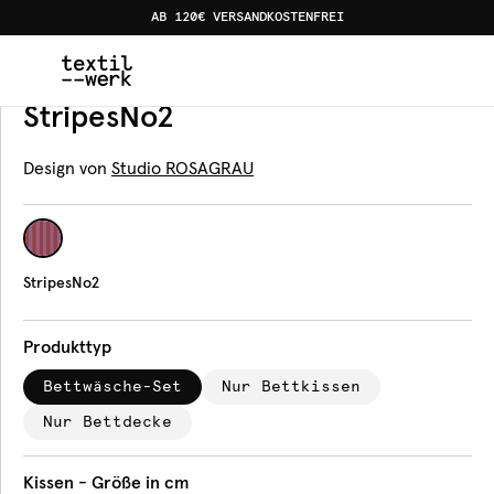
AB 120€ VERSANDKOSTENFREI
Home
Produkte
Bettwäsche
StripesNo2
Bettwäsche
StripesNo2
Design von
Studio ROSAGRAU
StripesNo2
Produkttyp
Bettwäsche-Set
Nur Bettkissen
Nur Bettdecke
Kissen - Größe in cm