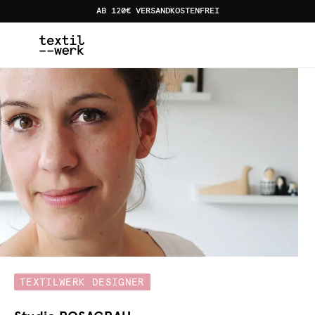
AB 120€ VERSANDKOSTENFREI
Home
Designer:innen
Studio ROSAGRAU
TEXTILWERK DESIGNER