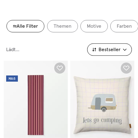
Alle Filter
Themen
Motive
Farben
Lädt...
Bestseller
Bestseller
MAß