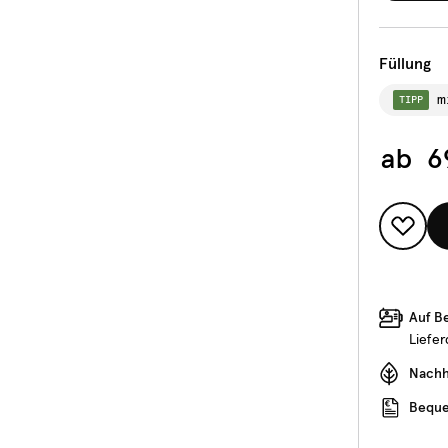
Füllung
m
TIPP
ab
6
Auf B
Liefe
Nachha
Beque