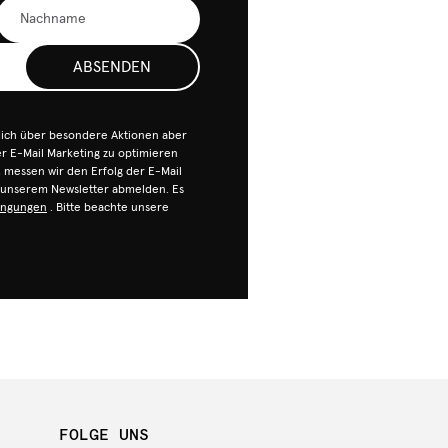
ABSENDEN
dich über besondere Aktionen aber
 E-Mail Marketing zu optimieren
n, messen wir den Erfolg der E-Mail
n unserem Newsletter abmelden. Es
ingungen
. Bitte beachte unsere
FOLGE UNS