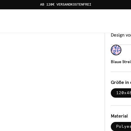
AB 120€ VERSANDKOSTENFREI
Banka
Blau
Design vo
Blaue Stre
Größe in
120x4
Material
Polye