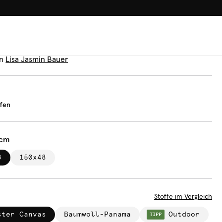
100.000+ GLÜCKLICHE KUN
uflage
e Streifen
n
Lisa Jasmin Bauer
ifen
 cm
8
150x48
Stoffe im Vergleich
ster Canvas
Baumwoll-Panama
Outdoor
TIPP