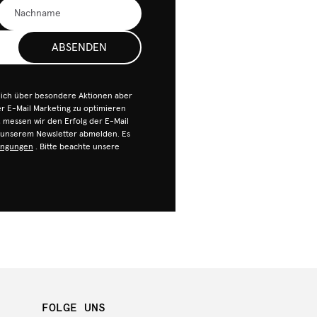
ABSENDEN
dich über besondere Aktionen aber
 E-Mail Marketing zu optimieren
n, messen wir den Erfolg der E-Mail
n unserem Newsletter abmelden. Es
ingungen
. Bitte beachte unsere
FOLGE UNS