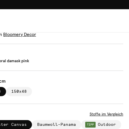
100.000+ GLÜCKLICHE KUN
uflage
que floral damask pink
n
Bloomery Decor
oral damask pink
 cm
8
150x48
Stoffe im Vergleich
ster Canvas
Baumwoll-Panama
Outdoor
TIPP