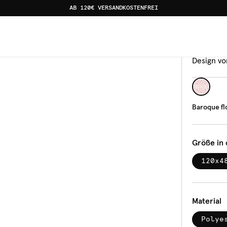
AB 120€ VERSANDKOSTENFREI
ask pink
Banka
Baro
Design vo
Baroque fl
Größe in
120x4
Material
Polye