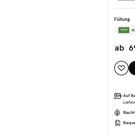
Füllung
m
TIPP
ab
6
Auf B
Liefe
Nachha
Beque