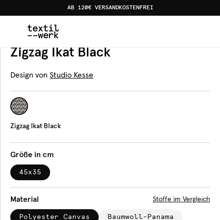
AB 120€ VERSANDKOSTENFREI
Home
Produkte
Tischsets
Zigzag Ikat Black
Tischset
Zigzag Ikat Black
Design von
Studio Kesse
Zigzag Ikat Black
Größe in cm
45x35
Material
Stoffe im Vergleich
Polyester Canvas
Baumwoll-Panama