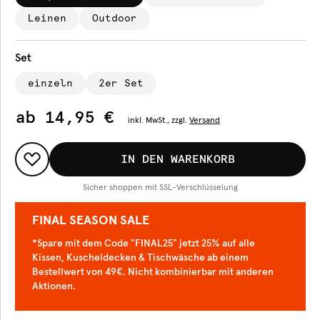
Leinen
Outdoor
Set
einzeln
2er Set
ab
14,95 €
inkl.
MwSt., zzgl.
Versand
IN DEN WARENKORB
Sicher shoppen mit SSL-Verschlüsselung
FINAL SEASON SALE
*Spare mit dem Code "FINAL25" jetzt 25% auf alle
Kissen, Kuscheldecken & Tischwäsche ab einem
Bestellwert von 49€. Nicht kombinierbar mit anderen
Aktionen.