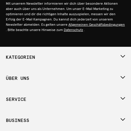
Mit unserem Newsletter informieren wir dich über besondere Aktionen
aber auch über uns als Unternehmen. Um unser E-Mail Marketing zu
optimieren und dir die richtigen Inhalte auszuspielen, messen wir den
Erfolg der E-Mail Kampagnen. Du kannst dich jederzeit von unserem
Newsletter abmelden. Es gelten unsere
Allgemeinen Geschäftsbedingungen
. Bitte beachte unsere Hinweise zum
Datenschutz
.
KATEGORIEN
ÜBER UNS
SERVICE
BUSINESS