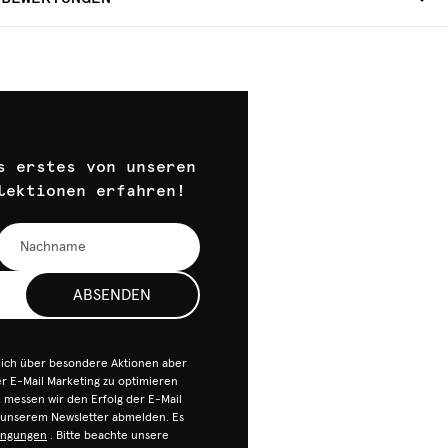
s erstes von unseren
lektionen erfahren!
ABSENDEN
dich über besondere Aktionen aber
 E-Mail Marketing zu optimieren
n, messen wir den Erfolg der E-Mail
n unserem Newsletter abmelden. Es
ingungen
. Bitte beachte unsere