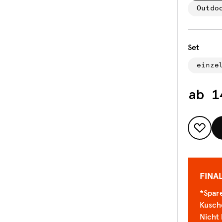
Outdo
Set
einze
ab
1
FINA
*Spare
Kusch
Nicht