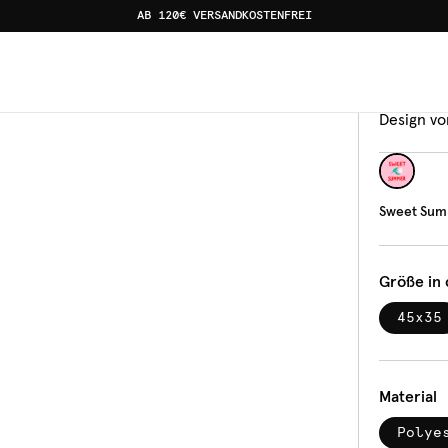
AB 120€ VERSANDKOSTENFREI
d
Tischs
Swe
Design vo
Sweet Sum
Größe in
45x35
Material
Polye