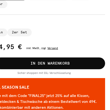
or
ln
2er Set
4,95 €
inkl.
MwSt., zzgl.
Versand
IN DEN WARENKORB
Sicher shoppen mit SSL-Verschlüsselung
L SEASON SALE
 mit dem Code "FINAL25" jetzt 25% auf alle Kissen,
eldecken & Tischwäsche ab einem Bestellwert von 49€.
 kombinierbar mit anderen Aktionen.