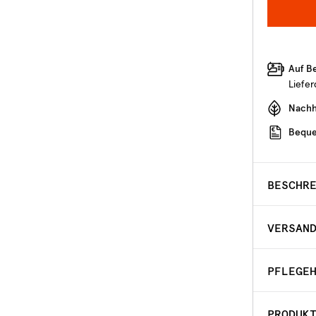
Auf B
Liefe
Nachha
Beque
BESCHR
VERSAN
PFLEGE
PRODUK