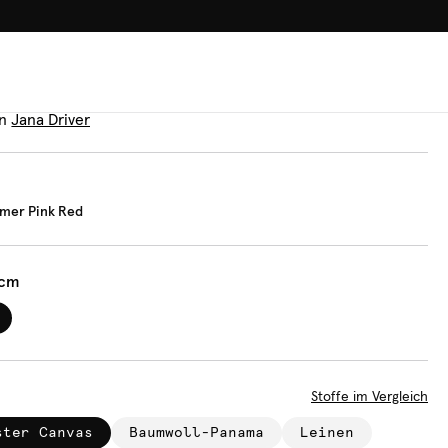
100.000+ GLÜCKLICHE KUN
et
et Summer Pink Red
n
Jana Driver
mer Pink Red
 cm
Stoffe im Vergleich
ster Canvas
Baumwoll-Panama
Leinen