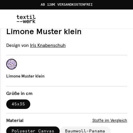
AB 120€ VERSANDKOSTENFREI
Home
Produkte
Tischsets
Limone Muster klein
Tischset
Limone Muster klein
Design von
Iris Knabenschuh
Limone Muster klein
Größe in cm
45x35
Material
Stoffe im Vergleich
Polyester Canvas
Baumwoll-Panama