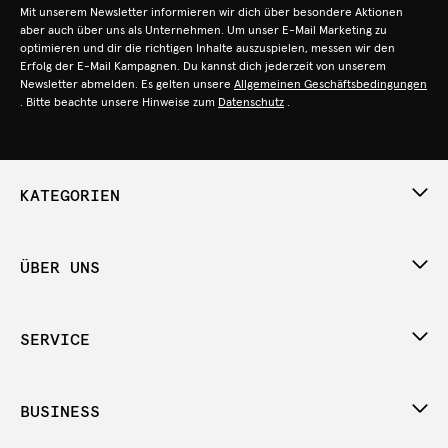
Mit unserem Newsletter informieren wir dich über besondere Aktionen
aber auch über uns als Unternehmen. Um unser E-Mail Marketing zu
optimieren und dir die richtigen Inhalte auszuspielen, messen wir den
Erfolg der E-Mail Kampagnen. Du kannst dich jederzeit von unserem
Newsletter abmelden. Es gelten unsere
Allgemeinen Geschäftsbedingungen
. Bitte beachte unsere Hinweise zum
Datenschutz
.
KATEGORIEN
ÜBER UNS
SERVICE
BUSINESS