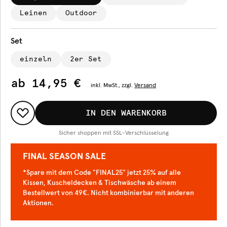
Leinen
Outdoor
Set
einzeln
2er Set
ab
14,95 €
inkl.
MwSt., zzgl.
Versand
IN DEN WARENKORB
Sicher shoppen mit SSL-Verschlüsselung
FINAL SEASON SALE
*Spare mit dem Code "FINAL25" jetzt 25% auf alle
Kissen, Kuscheldecken & Tischwäsche ab einem
Bestellwert von 49€. Nicht kombinierbar mit anderen
Aktionen.