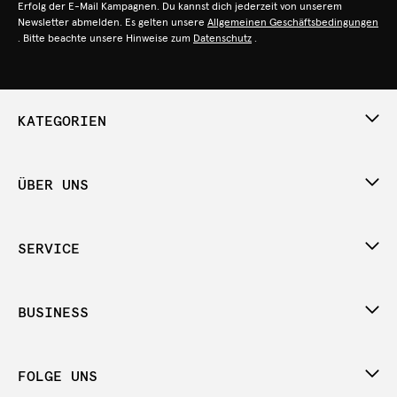
Erfolg der E-Mail Kampagnen. Du kannst dich jederzeit von unserem
Newsletter abmelden. Es gelten unsere
Allgemeinen Geschäftsbedingungen
. Bitte beachte unsere Hinweise zum
Datenschutz
.
KATEGORIEN
ÜBER UNS
SERVICE
BUSINESS
FOLGE UNS