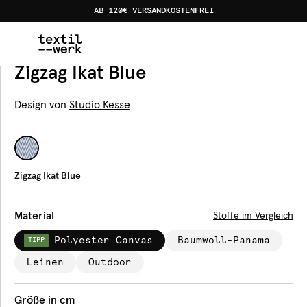
AB 120€ VERSANDKOSTENFREI
Home
Produkte
Tischläufer
Zigzag Ikat Blue
Tischläufer
Zigzag Ikat Blue
Design von
Studio Kesse
Zigzag Ikat Blue
Material
Stoffe im Vergleich
Polyester Canvas
Baumwoll-Panama
TIPP
Leinen
Outdoor
Größe in cm