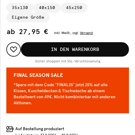
35x130
40x150
45x250
Eigene Größe
ab
27,95 €
inkl.
MwSt., zzgl.
Versand
IN DEN WARENKORB
Sicher shoppen mit SSL-Verschlüsselung
FINAL SEASON SALE
*Spare mit dem Code "FINAL25" jetzt 25% auf alle
Kissen, Kuscheldecken & Tischwäsche ab einem
Bestellwert von 49€. Nicht kombinierbar mit anderen
Aktionen.
Auf Bestellung produziert