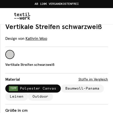
AB 120€ VERSANDKOSTENFREI
Home
Produkte
Tischläufer
Vertikale Streifen schwar
Tischläufer
Vertikale Streifen schwarzweiß
Design von
Kathrin Woo
Vertikale Streifen schwarzweiß
Material
Stoffe im Vergleich
Polyester Canvas
Baumwoll-Panama
TIPP
Leinen
Outdoor
Größe in cm