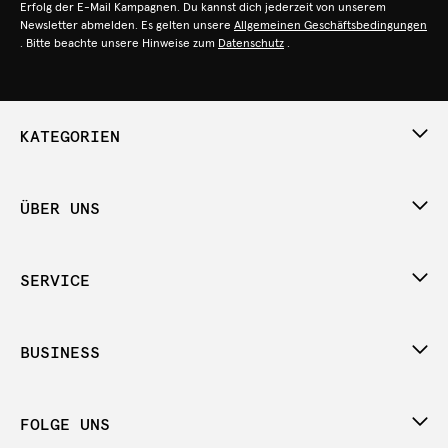
Erfolg der E-Mail Kampagnen. Du kannst dich jederzeit von unserem
Newsletter abmelden. Es gelten unsere
Allgemeinen Geschäftsbedingungen
. Bitte beachte unsere Hinweise zum
Datenschutz
.
KATEGORIEN
ÜBER UNS
SERVICE
BUSINESS
FOLGE UNS