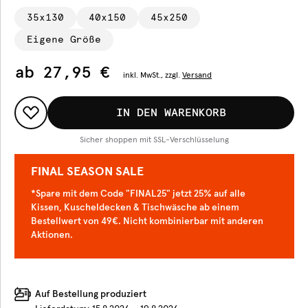
35x130
40x150
45x250
Eigene Größe
ab
27,95 €
inkl.
MwSt., zzgl.
Versand
IN DEN WARENKORB
Sicher shoppen mit SSL-Verschlüsselung
FINAL SEASON SALE
*Spare mit dem Code "FINAL25" jetzt 25% auf alle
Kissen, Kuscheldecken & Tischwäsche ab einem
Bestellwert von 49€. Nicht kombinierbar mit anderen
Aktionen.
Auf Bestellung produziert