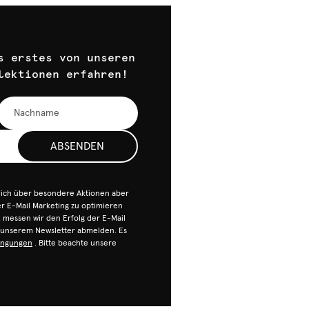
s erstes von unseren
lektionen erfahren!
ABSENDEN
dich über besondere Aktionen aber
 E-Mail Marketing zu optimieren
n, messen wir den Erfolg der E-Mail
n unserem Newsletter abmelden. Es
ingungen
. Bitte beachte unsere