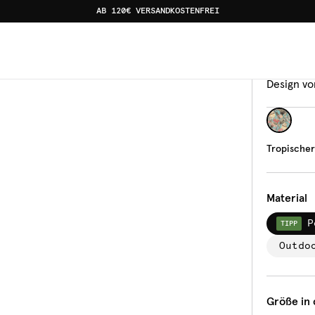
AB 120€ VERSANDKOSTENFREI
arten 6
Tisch
Trop
Design vo
Tropischer
Material
P
TIPP
Outdo
Größe in