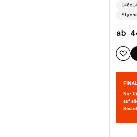
140x1
Eigen
ab
4
FINA
Nur fü
auf a
Bestel