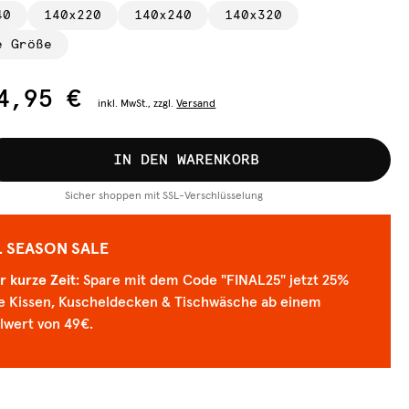
40
140x220
140x240
140x320
e Größe
4,95 €
inkl.
MwSt., zzgl.
Versand
IN DEN WARENKORB
Sicher shoppen mit SSL-Verschlüsselung
L SEASON SALE
r kurze Zeit
: Spare mit dem Code "FINAL25" jetzt 25%
lle Kissen, Kuscheldecken & Tischwäsche ab einem
lwert von 49€.