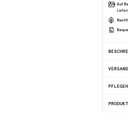
Auf B
Liefe
Nachha
Beque
BESCHR
VERSAN
PFLEGE
PRODUK