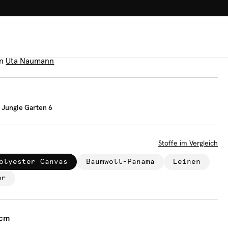
100.000+ GLÜCKLICHE KUN
decke
ischer Jungle Garten 6
n
Uta Naumann
 Jungle Garten 6
Stoffe im Vergleich
olyester Canvas
Baumwoll-Panama
Leinen
or
 cm