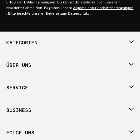
Erfolg der E-Mail Kampagnen. Du kannst dich jederzeit von unserem
Newsletter abmelden. Es gelten unsere
Allgemeinen Geschäftsbedingungen
. Bitte beachte unsere Hinweise zum
Datenschutz
.
KATEGORIEN
ÜBER UNS
SERVICE
BUSINESS
FOLGE UNS