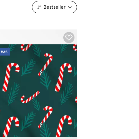
Bestseller
Bestseller
MAß