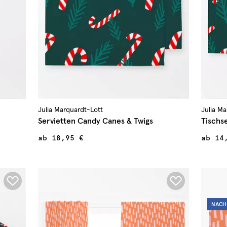
Julia Marquardt-Lott
Julia M
Servietten Candy Canes & Twigs
Tischs
ab
18,95 €
ab
14
NACH