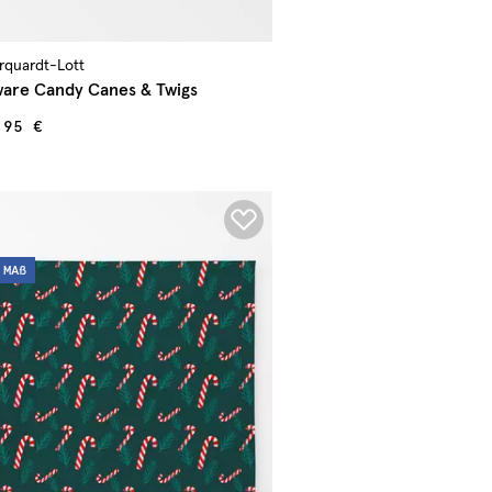
arquardt-Lott
are Candy Canes & Twigs
,95 €
MAß