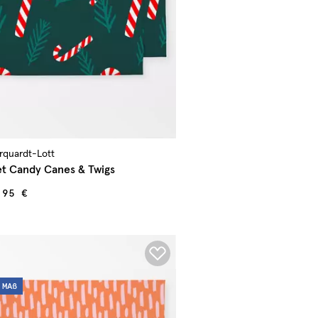
arquardt-Lott
et Candy Canes & Twigs
,95 €
MAß