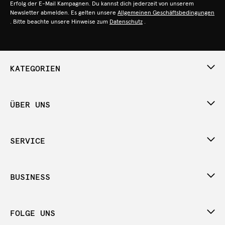
Erfolg der E-Mail Kampagnen. Du kannst dich jederzeit von unserem
Newsletter abmelden. Es gelten unsere
Allgemeinen Geschäftsbedingungen
. Bitte beachte unsere Hinweise zum
Datenschutz
.
KATEGORIEN
ÜBER UNS
SERVICE
BUSINESS
FOLGE UNS