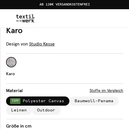
AB 120€ VERSANDKOSTENFREI
Home
Produkte
Tischdecken
Karo
Tischdecke
Karo
Design von
Studio Kesse
Karo
Material
Stoffe im Vergleich
Polyester Canvas
Baumwoll-Panama
TIPP
Leinen
Outdoor
Größe in cm