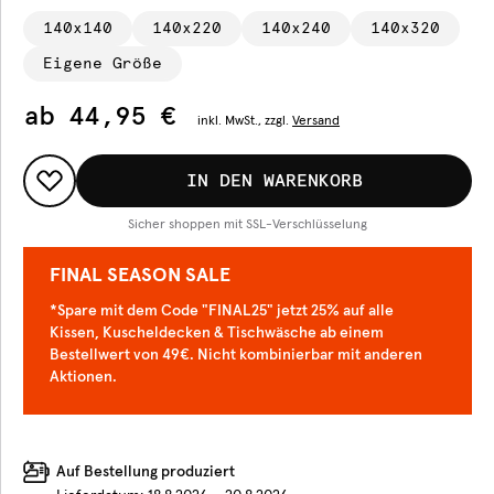
140x140
140x220
140x240
140x320
Eigene Größe
ab
44,95 €
inkl.
MwSt., zzgl.
Versand
IN DEN WARENKORB
Sicher shoppen mit SSL-Verschlüsselung
FINAL SEASON SALE
*Spare mit dem Code "FINAL25" jetzt 25% auf alle
Kissen, Kuscheldecken & Tischwäsche ab einem
Bestellwert von 49€. Nicht kombinierbar mit anderen
Aktionen.
Auf Bestellung produziert