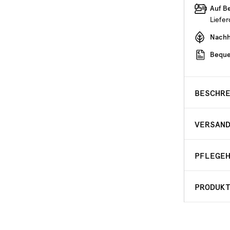
Auf B
Liefe
Nachha
Beque
BESCHR
VERSAN
PFLEGE
PRODUK