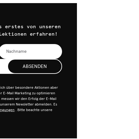
s erstes von unseren
lektionen erfahren!
ABSENDEN
dich über besondere Aktionen aber
 E-Mail Marketing zu optimieren
n, messen wir den Erfolg der E-Mail
n unserem Newsletter abmelden. Es
ingungen
. Bitte beachte unsere