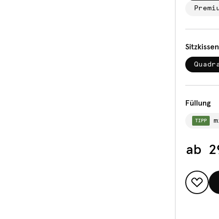
Premi
Sitzkisse
Quadr
Füllung
m
TIPP
ab
2