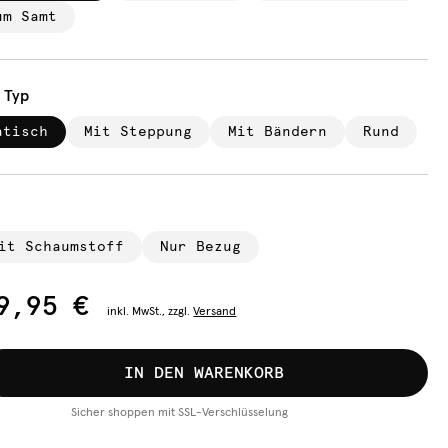
um Samt
n Typ
atisch
Mit Steppung
Mit Bändern
Rund
it Schaumstoff
Nur Bezug
9,95 €
inkl.
MwSt., zzgl.
Versand
IN DEN WARENKORB
Sicher shoppen mit SSL-Verschlüsselung