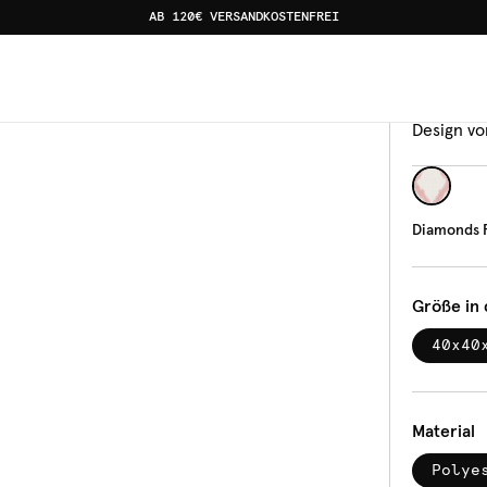
AB 120€ VERSANDKOSTENFREI
Sitzki
Dia
Design vo
Diamonds 
Größe in
40x40
Material
Polye