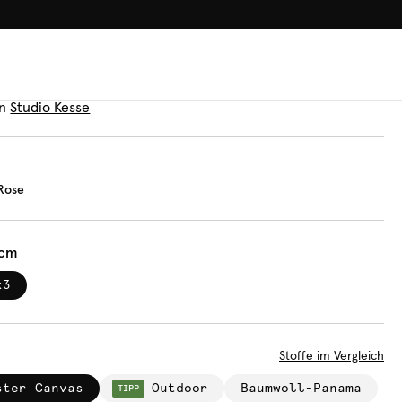
100.000+ GLÜCKLICHE KUN
ssen
monds Rose
n
Studio Kesse
Rose
 cm
x3
Stoffe im Vergleich
ster Canvas
Outdoor
Baumwoll-Panama
TIPP