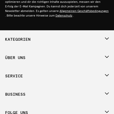
optimieren und dir die richtigen Inhalte auszuspielen, messen wir den
Erfolg der E-Mail Kampagnen. Du kannst dich jederzeit von unserem
Newsletter abmelden. Es gelten unsere
Allgemeinen Geschäftsbedingungen
. Bitte beachte unsere Hinweise zum
Datenschutz
.
KATEGORIEN
ÜBER UNS
SERVICE
BUSINESS
FOLGE UNS