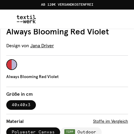
AB 120€ VERSANDKOSTENFREI
Home
Produkte
Sitzkissen
Always Blooming Red Viole
Sitzkissen
Always Blooming Red Violet
Design von
Jana Driver
Always Blooming Red Violet
Größe in cm
40x40x3
Material
Stoffe im Vergleich
Polyester Canvas
Outdoor
TIPP