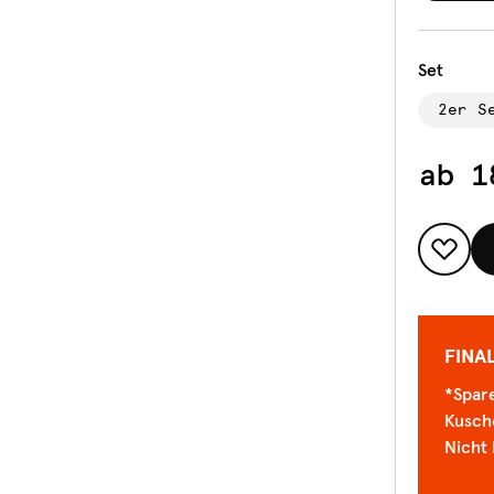
Set
2er S
ab
1
FINA
*Spare
Kusch
Nicht