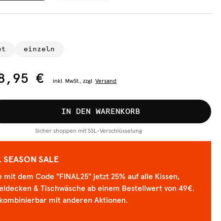
et
einzeln
8,95 €
inkl.
MwSt., zzgl.
Versand
IN DEN WARENKORB
Sicher shoppen mit SSL-Verschlüsselung
L SEASON SALE
 mit dem Code "FINAL25" jetzt 25% auf alle Kissen,
eldecken & Tischwäsche ab einem Bestellwert von 49€.
 kombinierbar mit anderen Aktionen.