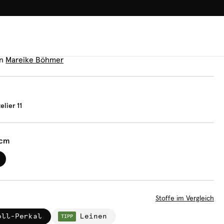
100.000+ GLÜCKLICHE KUN
tten
mer Atelier 11
n
Mareike Böhmer
lier 11
 cm
Stoffe im Vergleich
oll-Perkal
Leinen
TIPP