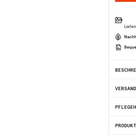
Liefe
Nachha
Beque
BESCHR
VERSAN
PFLEGE
PRODUK