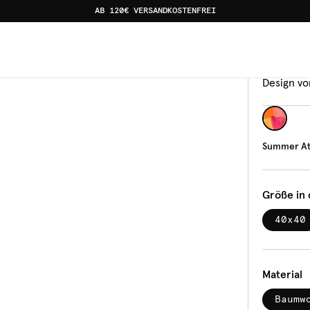
AB 120€ VERSANDKOSTENFREI
Servie
Sum
Design vo
Summer Ate
Größe in
40x40
Material
Baumw