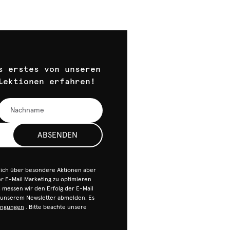
s erstes von unseren
lektionen erfahren!
ABSENDEN
dich über besondere Aktionen aber
 E-Mail Marketing zu optimieren
n, messen wir den Erfolg der E-Mail
n unserem Newsletter abmelden. Es
ingungen
. Bitte beachte unsere