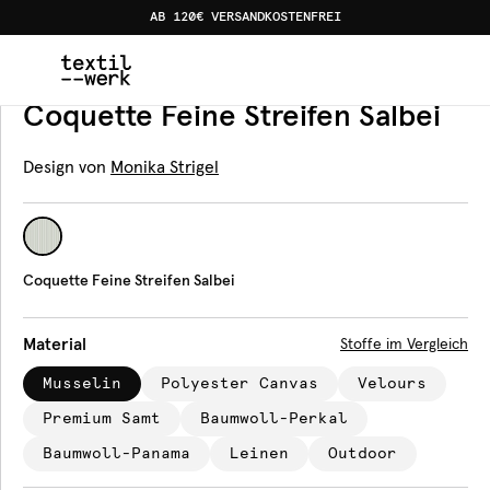
AB 120€ VERSANDKOSTENFREI
Home
Produkte
Meterware
Coquette Feine Streifen 
Meterware
Coquette Feine Streifen Salbei
Design von
Monika Strigel
Coquette Feine Streifen Salbei
Material
Stoffe im Vergleich
Musselin
Polyester Canvas
Velours
Premium Samt
Baumwoll-Perkal
Baumwoll-Panama
Leinen
Outdoor