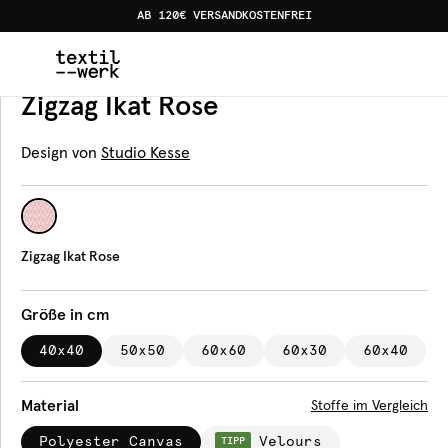
AB 120€ VERSANDKOSTENFREI
Home
Produkte
Kissen
Zigzag Ikat Rose
Kissen
Zigzag Ikat Rose
Design von
Studio Kesse
Zigzag Ikat Rose
Größe in cm
40x40
50x50
60x60
60x30
60x40
Material
Stoffe im Vergleich
Polyester Canvas
Velours
TIPP