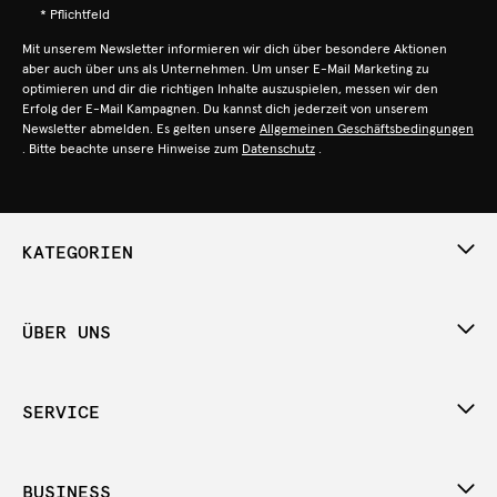
* Pflichtfeld
Mit unserem Newsletter informieren wir dich über besondere Aktionen
aber auch über uns als Unternehmen. Um unser E-Mail Marketing zu
optimieren und dir die richtigen Inhalte auszuspielen, messen wir den
Erfolg der E-Mail Kampagnen. Du kannst dich jederzeit von unserem
Newsletter abmelden. Es gelten unsere
Allgemeinen Geschäftsbedingungen
. Bitte beachte unsere Hinweise zum
Datenschutz
.
KATEGORIEN
ÜBER UNS
SERVICE
BUSINESS