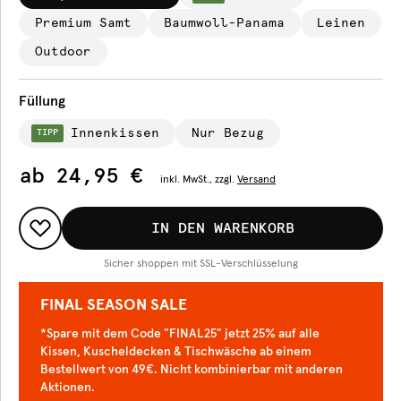
Premium Samt
Baumwoll-Panama
Leinen
Outdoor
Füllung
Innenkissen
Nur Bezug
TIPP
ab
24,95 €
inkl.
MwSt., zzgl.
Versand
IN DEN WARENKORB
Sicher shoppen mit SSL-Verschlüsselung
FINAL SEASON SALE
*Spare mit dem Code "FINAL25" jetzt 25% auf alle
Kissen, Kuscheldecken & Tischwäsche ab einem
Bestellwert von 49€. Nicht kombinierbar mit anderen
Aktionen.