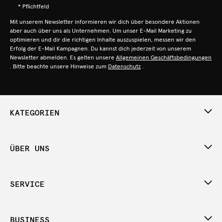
* Pflichtfeld
Mit unserem Newsletter informieren wir dich über besondere Aktionen
aber auch über uns als Unternehmen. Um unser E-Mail Marketing zu
optimieren und dir die richtigen Inhalte auszuspielen, messen wir den
Erfolg der E-Mail Kampagnen. Du kannst dich jederzeit von unserem
Newsletter abmelden. Es gelten unsere
Allgemeinen Geschäftsbedingungen
. Bitte beachte unsere Hinweise zum
Datenschutz
.
KATEGORIEN
ÜBER UNS
SERVICE
BUSINESS