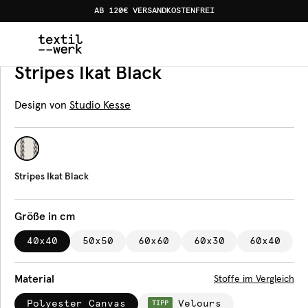
AB 120€ VERSANDKOSTENFREI
Home
Produkte
Kissen
Stripes Ikat Black
Kissen
Stripes Ikat Black
Design von
Studio Kesse
Stripes Ikat Black
Größe in cm
40x40
50x50
60x60
60x30
60x40
Material
Stoffe im Vergleich
Polyester Canvas
Velours
TIPP