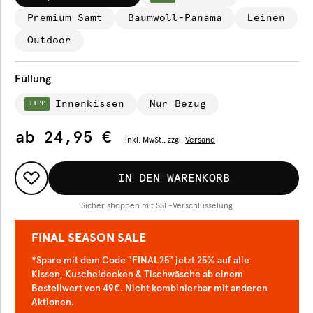
Premium Samt
Baumwoll-Panama
Leinen
Outdoor
Füllung
Innenkissen
Nur Bezug
TIPP
ab
24,95 €
inkl.
MwSt., zzgl.
Versand
IN DEN WARENKORB
Sicher shoppen mit SSL-Verschlüsselung
FINAL SEASON SALE
*Spare mit dem Code "FINAL25" jetzt 25% auf alle
Kissen, Kuscheldecken & Tischwäsche ab einem
Bestellwert von 49€. Nicht kombinierbar mit anderen
Aktionen.