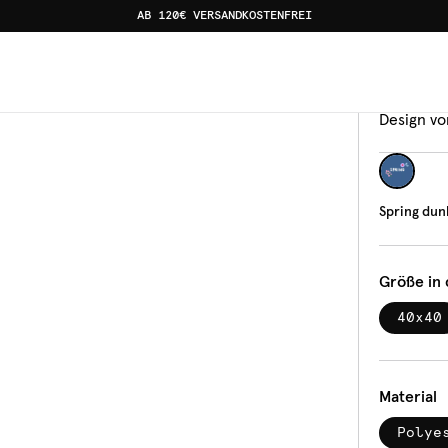
AB 120€ VERSANDKOSTENFREI
Kisse
Spr
Design vo
Spring dun
Größe in
40x40
Material
Polye