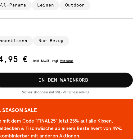
oll-Panama
Leinen
Outdoor
nnenkissen
Nur Bezug
4,95 €
inkl.
MwSt., zzgl.
Versand
IN DEN WARENKORB
Sicher shoppen mit SSL-Verschlüsselung
L SEASON SALE
 mit dem Code "FINAL25" jetzt 25% auf alle Kissen,
eldecken & Tischwäsche ab einem Bestellwert von 49€.
 kombinierbar mit anderen Aktionen.