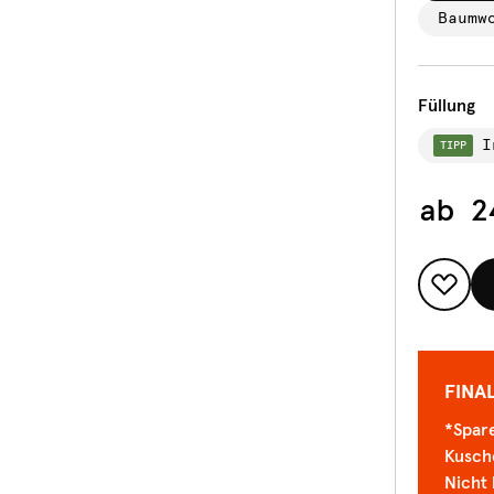
Baumw
Füllung
I
TIPP
ab
2
FINA
*Spare
Kusch
Nicht