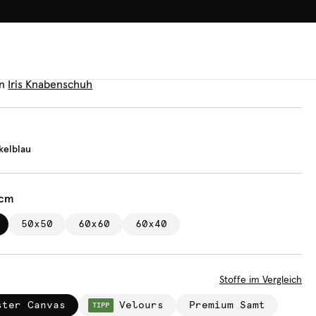
100.000+ GLÜCKLICHE KUN
n
ing dunkelblau
n
Iris Knabenschuh
kelblau
 cm
50x50
60x60
60x40
Stoffe im Vergleich
ster Canvas
Velours
Premium Samt
TIPP