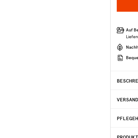
Auf B
Liefe
Nachha
Beque
BESCHR
VERSAN
PFLEGE
PRODUK