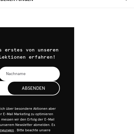
s erstes von unseren
lektionen erfahren!
ABSENDEN
dich über besondere Aktionen aber
 E-Mail Marketing zu optimieren
n, messen wir den Erfolg der E-Mail
n unserem Newsletter abmelden. Es
ingungen
. Bitte beachte unsere