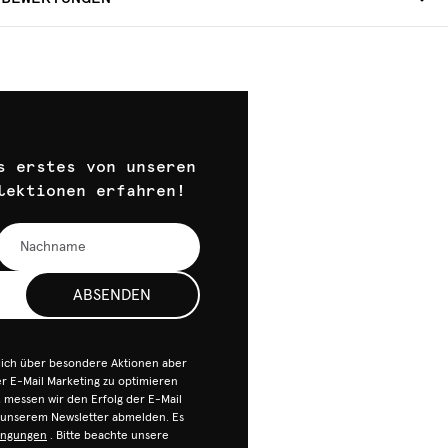
s erstes von unseren
lektionen erfahren!
ABSENDEN
dich über besondere Aktionen aber
 E-Mail Marketing zu optimieren
n, messen wir den Erfolg der E-Mail
n unserem Newsletter abmelden. Es
ingungen
. Bitte beachte unsere