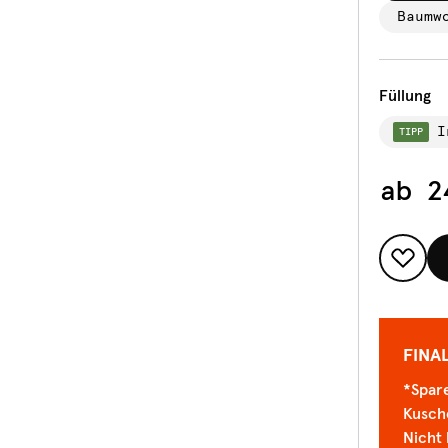
Baumw
Füllung
I
TIPP
ab
2
FINA
*Spare
Kusch
Nicht