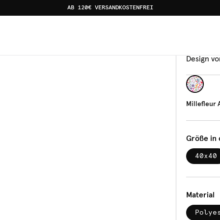
AB 120€ VERSANDKOSTENFREI
Kisse
Mill
Design vo
Millefleur 
Größe in
40x40
Material
Polye