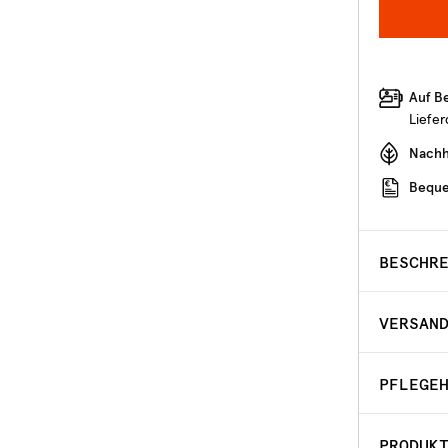
Auf B
Liefe
Nachha
Beque
BESCHR
VERSAN
PFLEGE
PRODUK