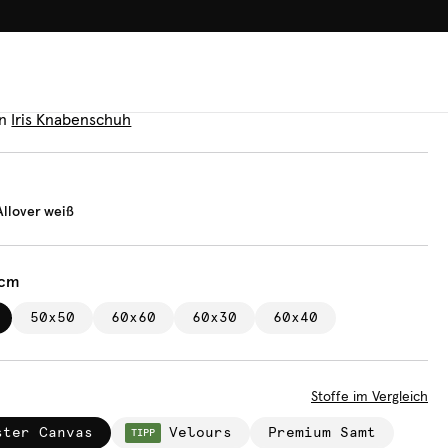
100.000+ GLÜCKLICHE KUN
n
efleur Allover weiß
n
Iris Knabenschuh
Allover weiß
 cm
50x50
60x60
60x30
60x40
Stoffe im Vergleich
ster Canvas
Velours
Premium Samt
TIPP