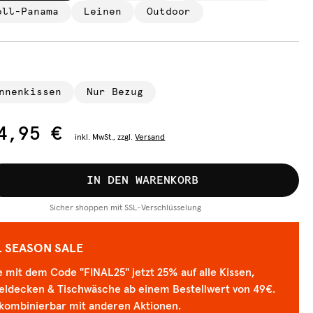
oll-Panama
Leinen
Outdoor
nnenkissen
Nur Bezug
4,95 €
inkl.
MwSt., zzgl.
Versand
IN DEN WARENKORB
Sicher shoppen mit SSL-Verschlüsselung
L SEASON SALE
 mit dem Code "FINAL25" jetzt 25% auf alle Kissen,
eldecken & Tischwäsche ab einem Bestellwert von 49€.
 kombinierbar mit anderen Aktionen.