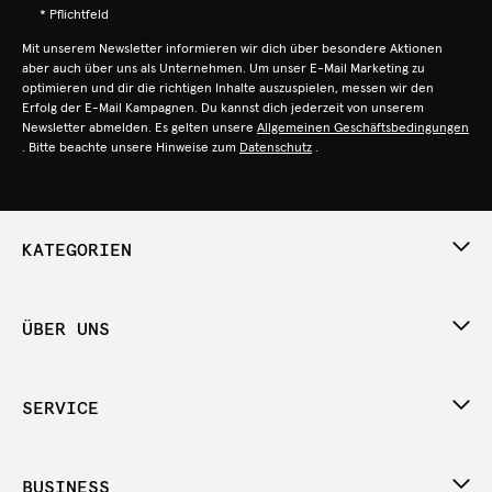
* Pflichtfeld
Mit unserem Newsletter informieren wir dich über besondere Aktionen
aber auch über uns als Unternehmen. Um unser E-Mail Marketing zu
optimieren und dir die richtigen Inhalte auszuspielen, messen wir den
Erfolg der E-Mail Kampagnen. Du kannst dich jederzeit von unserem
Newsletter abmelden. Es gelten unsere
Allgemeinen Geschäftsbedingungen
. Bitte beachte unsere Hinweise zum
Datenschutz
.
KATEGORIEN
ÜBER UNS
SERVICE
BUSINESS