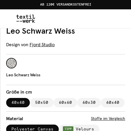
AB 120€ VERSANDKOSTENFREI
Home
Produkte
Kissen
Leo Schwarz Weiss
Kissen
Leo Schwarz Weiss
Design von
Fjord Studio
Leo Schwarz Weiss
Größe in cm
40x40
50x50
60x60
60x30
60x40
Material
Stoffe im Vergleich
Polyester Canvas
Velours
TIPP