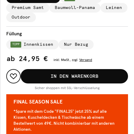
Premium Samt
Baumwoll-Panama
Leinen
Outdoor
Füllung
Innenkissen
Nur Bezug
TIPP
ab
24,95 €
inkl.
MwSt., zzgl.
Versand
IN DEN WARENKORB
Sicher shoppen mit SSL-Verschlüsselung
FINAL SEASON SALE
*Spare mit dem Code "FINAL25" jetzt 25% auf alle
Kissen, Kuscheldecken & Tischwäsche ab einem
Bestellwert von 49€. Nicht kombinierbar mit anderen
Aktionen.