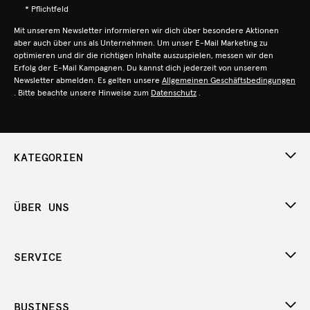
* Pflichtfeld
Mit unserem Newsletter informieren wir dich über besondere Aktionen
aber auch über uns als Unternehmen. Um unser E-Mail Marketing zu
optimieren und dir die richtigen Inhalte auszuspielen, messen wir den
Erfolg der E-Mail Kampagnen. Du kannst dich jederzeit von unserem
Newsletter abmelden. Es gelten unsere
Allgemeinen Geschäftsbedingungen
. Bitte beachte unsere Hinweise zum
Datenschutz
.
KATEGORIEN
ÜBER UNS
SERVICE
BUSINESS