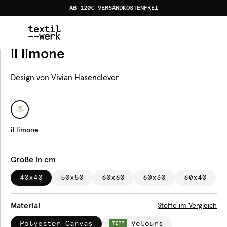
AB 120€ VERSANDKOSTENFREI
Home
Produkte
Kissen
il limone
Kissen
il limone
Design von
Vivian Hasenclever
il limone
Größe in cm
40x40
50x50
60x60
60x30
60x40
Material
Stoffe im Vergleich
Polyester Canvas
Velours
TIPP