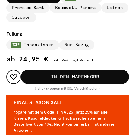
Premium Samt
Baumwoll-Panama
Leinen
Outdoor
Füllung
Innenkissen
Nur Bezug
TIPP
ab
24,95 €
inkl.
MwSt., zzgl.
Versand
IN DEN WARENKORB
Sicher shoppen mit SSL-Verschlüsselung
FINAL SEASON SALE
*Spare mit dem Code "FINAL25" jetzt 25% auf alle
Kissen, Kuscheldecken & Tischwäsche ab einem
Bestellwert von 49€. Nicht kombinierbar mit anderen
Aktionen.