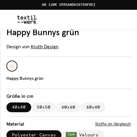
AB 120€ VERSANDKOSTENFREI
Home
Produkte
Kissen
Happy Bunnys grün
Kissen
Happy Bunnys grün
Design von
Kruth Design
Happy Bunnys grün
Größe in cm
40x40
50x50
60x60
60x40
Material
Stoffe im Vergleich
Polyester Canvas
Velours
TIPP