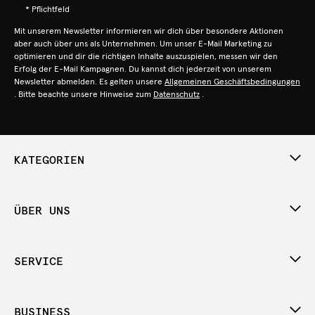
* Pflichtfeld
Mit unserem Newsletter informieren wir dich über besondere Aktionen
aber auch über uns als Unternehmen. Um unser E-Mail Marketing zu
optimieren und dir die richtigen Inhalte auszuspielen, messen wir den
Erfolg der E-Mail Kampagnen. Du kannst dich jederzeit von unserem
Newsletter abmelden. Es gelten unsere
Allgemeinen Geschäftsbedingungen
. Bitte beachte unsere Hinweise zum
Datenschutz
.
KATEGORIEN
ÜBER UNS
SERVICE
BUSINESS