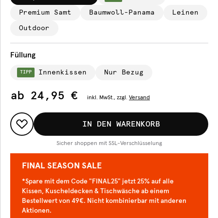
Premium Samt
Baumwoll-Panama
Leinen
Outdoor
Füllung
Innenkissen
Nur Bezug
TIPP
ab
24,95 €
inkl.
MwSt., zzgl.
Versand
IN DEN WARENKORB
Sicher shoppen mit SSL-Verschlüsselung
FINAL SEASON SALE
*Spare mit dem Code "FINAL25" jetzt 25% auf alle
Kissen, Kuscheldecken & Tischwäsche ab einem
Bestellwert von 49€. Nicht kombinierbar mit anderen
Aktionen.