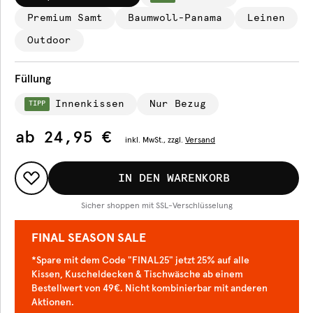
Premium Samt
Baumwoll-Panama
Leinen
Outdoor
Füllung
Innenkissen
Nur Bezug
TIPP
ab
24,95 €
inkl.
MwSt., zzgl.
Versand
IN DEN WARENKORB
Sicher shoppen mit SSL-Verschlüsselung
FINAL SEASON SALE
*Spare mit dem Code "FINAL25" jetzt 25% auf alle
Kissen, Kuscheldecken & Tischwäsche ab einem
Bestellwert von 49€. Nicht kombinierbar mit anderen
Aktionen.