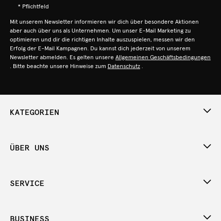
* Pflichtfeld
Mit unserem Newsletter informieren wir dich über besondere Aktionen
aber auch über uns als Unternehmen. Um unser E-Mail Marketing zu
optimieren und dir die richtigen Inhalte auszuspielen, messen wir den
Erfolg der E-Mail Kampagnen. Du kannst dich jederzeit von unserem
Newsletter abmelden. Es gelten unsere
Allgemeinen Geschäftsbedingungen
. Bitte beachte unsere Hinweise zum
Datenschutz
.
KATEGORIEN
ÜBER UNS
SERVICE
BUSINESS