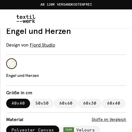
AB 120€ VERSANDKOSTENFREI
Home
Produkte
Kissen
Engel und Herzen
Kissen
Engel und Herzen
Design von
Fjord Studio
Engel und Herzen
Größe in cm
40x40
50x50
60x60
60x30
60x40
Material
Stoffe im Vergleich
Polyester Canvas
Velours
TIPP