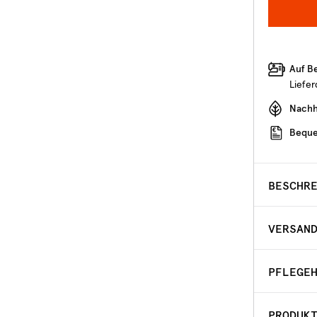
Auf B
Liefe
Nachha
Beque
BESCHR
VERSAN
PFLEGE
PRODUK