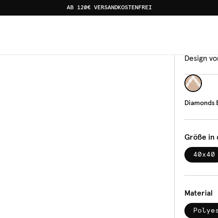
AB 120€ VERSANDKOSTENFREI
Kisse
Dia
Design vo
Diamonds 
Größe in
40x40
Material
Polye