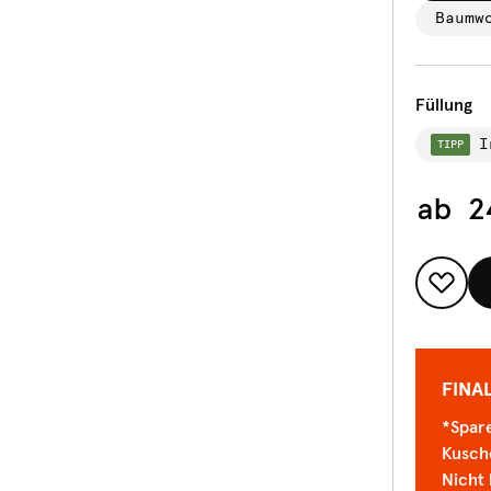
Baumw
Füllung
I
TIPP
ab
2
FINA
*Spare
Kusch
Nicht