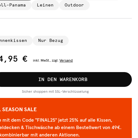
oll-Panama
Leinen
Outdoor
nnenkissen
Nur Bezug
4,95 €
inkl.
MwSt., zzgl.
Versand
IN DEN WARENKORB
Sicher shoppen mit SSL-Verschlüsselung
L SEASON SALE
 mit dem Code "FINAL25" jetzt 25% auf alle Kissen,
eldecken & Tischwäsche ab einem Bestellwert von 49€.
 kombinierbar mit anderen Aktionen.