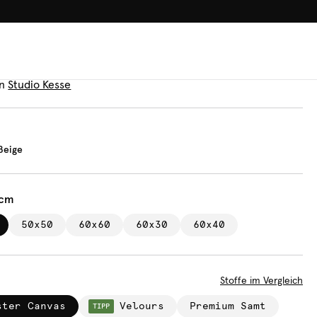
100.000+ GLÜCKLICHE KUN
n
monds Beige
n
Studio Kesse
Beige
 cm
50x50
60x60
60x30
60x40
Stoffe im Vergleich
ster Canvas
Velours
Premium Samt
TIPP