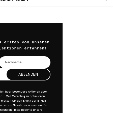
s erstes von unseren
lektionen erfahren!
ABSENDEN
dich über besondere Aktionen aber
 E-Mail Marketing zu optimieren
n, messen wir den Erfolg der E-Mail
n unserem Newsletter abmelden. Es
ingungen
. Bitte beachte unsere