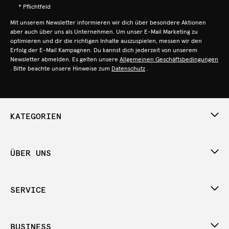
* Pflichtfeld
Mit unserem Newsletter informieren wir dich über besondere Aktionen
aber auch über uns als Unternehmen. Um unser E-Mail Marketing zu
optimieren und dir die richtigen Inhalte auszuspielen, messen wir den
Erfolg der E-Mail Kampagnen. Du kannst dich jederzeit von unserem
Newsletter abmelden. Es gelten unsere
Allgemeinen Geschäftsbedingungen
. Bitte beachte unsere Hinweise zum
Datenschutz
.
KATEGORIEN
ÜBER UNS
SERVICE
BUSINESS