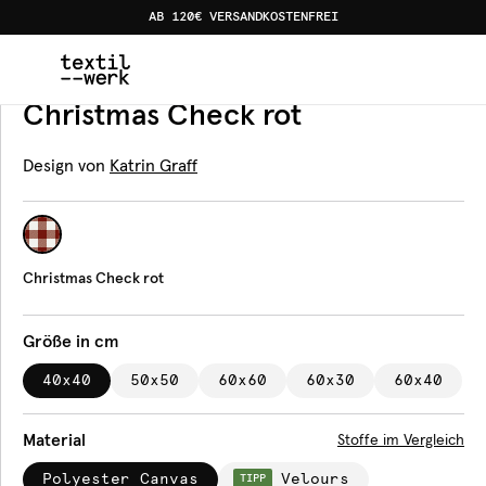
AB 120€ VERSANDKOSTENFREI
Home
Produkte
Kissen
Christmas Check rot
Kissen
Christmas Check rot
Design von
Katrin Graff
Christmas Check rot
Größe in cm
40x40
50x50
60x60
60x30
60x40
Material
Stoffe im Vergleich
Polyester Canvas
Velours
TIPP