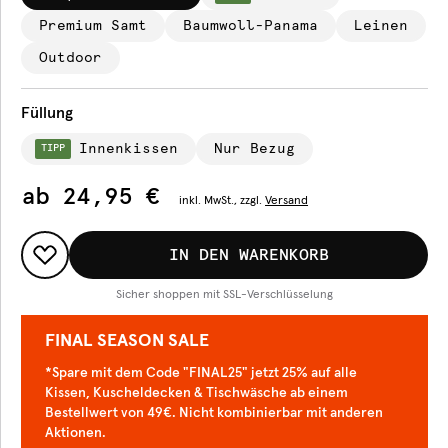
Premium Samt
Baumwoll-Panama
Leinen
Outdoor
Füllung
Innenkissen
Nur Bezug
TIPP
ab
24,95 €
inkl.
MwSt., zzgl.
Versand
IN DEN WARENKORB
Sicher shoppen mit SSL-Verschlüsselung
FINAL SEASON SALE
*Spare mit dem Code "FINAL25" jetzt 25% auf alle
Kissen, Kuscheldecken & Tischwäsche ab einem
Bestellwert von 49€. Nicht kombinierbar mit anderen
Aktionen.