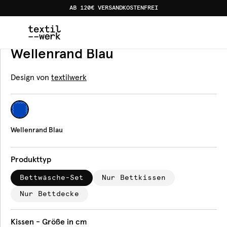
AB 120€ VERSANDKOSTENFREI
Home
Produkte
Bettwäsche
Wellenrand Blau
Bettwäsche
Wellenrand Blau
Design von
textilwerk
Wellenrand Blau
Produkttyp
Bettwäsche-Set
Nur Bettkissen
Nur Bettdecke
Kissen - Größe in cm