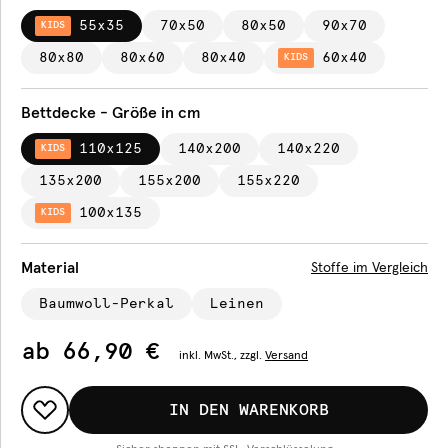
55x35
70x50
80x50
90x70
KIDS
80x80
80x60
80x40
60x40
KIDS
Bettdecke - Größe in cm
110x125
140x200
140x220
KIDS
135x200
155x200
155x220
100x135
KIDS
Material
Stoffe im Vergleich
Baumwoll-Perkal
Leinen
ab
66,90 €
inkl.
MwSt., zzgl.
Versand
IN DEN WARENKORB