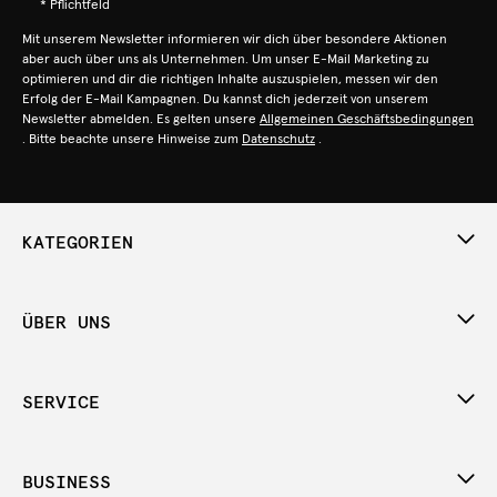
* Pflichtfeld
Mit unserem Newsletter informieren wir dich über besondere Aktionen
aber auch über uns als Unternehmen. Um unser E-Mail Marketing zu
optimieren und dir die richtigen Inhalte auszuspielen, messen wir den
Erfolg der E-Mail Kampagnen. Du kannst dich jederzeit von unserem
Newsletter abmelden. Es gelten unsere
Allgemeinen Geschäftsbedingungen
. Bitte beachte unsere Hinweise zum
Datenschutz
.
KATEGORIEN
ÜBER UNS
SERVICE
BUSINESS