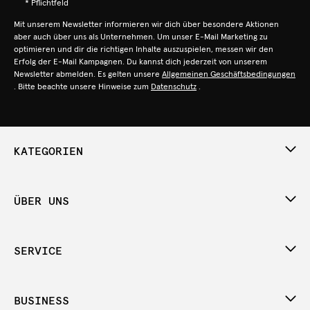
* Pflichtfeld
Mit unserem Newsletter informieren wir dich über besondere Aktionen
aber auch über uns als Unternehmen. Um unser E-Mail Marketing zu
optimieren und dir die richtigen Inhalte auszuspielen, messen wir den
Erfolg der E-Mail Kampagnen. Du kannst dich jederzeit von unserem
Newsletter abmelden. Es gelten unsere
Allgemeinen Geschäftsbedingungen
. Bitte beachte unsere Hinweise zum
Datenschutz
.
KATEGORIEN
ÜBER UNS
SERVICE
BUSINESS