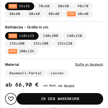
55x35
70x50
80x50
90x70
KIDS
80x80
80x60
80x40
60x40
KIDS
Bettdecke - Größe in cm
110x125
140x200
140x220
KIDS
135x200
155x200
155x220
100x135
KIDS
Material
Stoffe im Vergleich
Baumwoll-Perkal
Leinen
ab
66,90 €
inkl.
MwSt., zzgl.
Versand
IN DEN WARENKORB