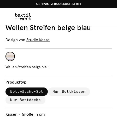
AB 120€ VERSANDKOSTENFREI
Home
Produkte
Bettwäsche
Wellen Streifen beige bl
Bettwäsche
Wellen Streifen beige blau
Design von
Studio Kesse
Wellen Streifen beige blau
Produkttyp
Bettwäsche-Set
Nur Bettkissen
Nur Bettdecke
Kissen - Größe in cm