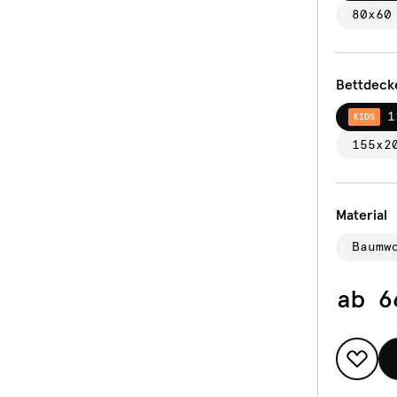
80x60
Bettdeck
1
KIDS
155x2
Material
Baumw
ab
6