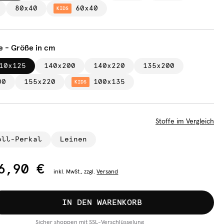
80x40
60x40
KIDS
e - Größe in cm
10x125
140x200
140x220
135x200
00
155x220
100x135
KIDS
Stoffe im Vergleich
oll-Perkal
Leinen
6,90 €
inkl.
MwSt., zzgl.
Versand
IN DEN WARENKORB
Sicher shoppen mit SSL-Verschlüsselung