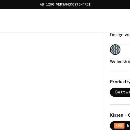
AB 120€ VERSANDKOSTENFREI
Bettw
Wel
Design vo
Wellen Grü
Produktt
Bettw
Kissen - 
5
KIDS