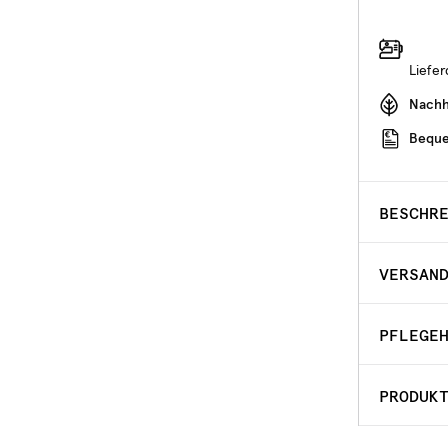
Liefe
Nachha
Beque
BESCHR
VERSAN
PFLEGE
PRODUK