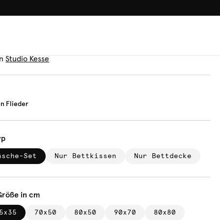
100.000+ GLÜCKLICHE KUN
äsche
len Grün Flieder
n
Studio Kesse
n Flieder
yp
äsche-Set
Nur Bettkissen
Nur Bettdecke
Größe in cm
5x35
70x50
80x50
90x70
80x80