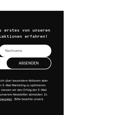
s erstes von unseren
lektionen erfahren!
ABSENDEN
dich über besondere Aktionen aber
 E-Mail Marketing zu optimieren
n, messen wir den Erfolg der E-Mail
n unserem Newsletter abmelden. Es
ingungen
. Bitte beachte unsere