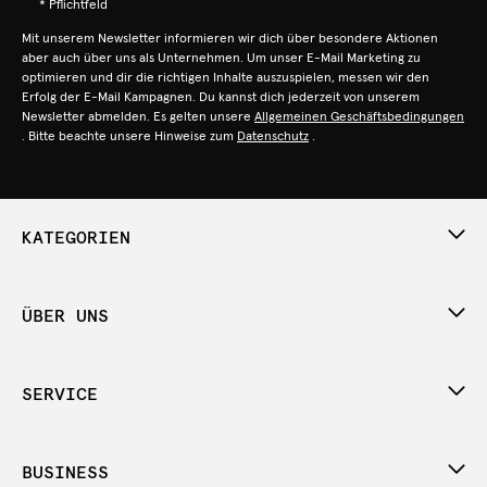
* Pflichtfeld
Mit unserem Newsletter informieren wir dich über besondere Aktionen
aber auch über uns als Unternehmen. Um unser E-Mail Marketing zu
optimieren und dir die richtigen Inhalte auszuspielen, messen wir den
Erfolg der E-Mail Kampagnen. Du kannst dich jederzeit von unserem
Newsletter abmelden. Es gelten unsere
Allgemeinen Geschäftsbedingungen
. Bitte beachte unsere Hinweise zum
Datenschutz
.
KATEGORIEN
ÜBER UNS
SERVICE
BUSINESS