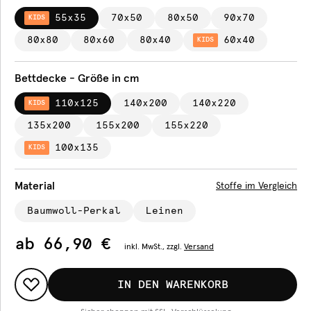
55x35
70x50
80x50
90x70
KIDS
80x80
80x60
80x40
60x40
KIDS
Bettdecke - Größe in cm
110x125
140x200
140x220
KIDS
135x200
155x200
155x220
100x135
KIDS
Material
Stoffe im Vergleich
Baumwoll-Perkal
Leinen
ab
66,90 €
inkl.
MwSt., zzgl.
Versand
IN DEN WARENKORB