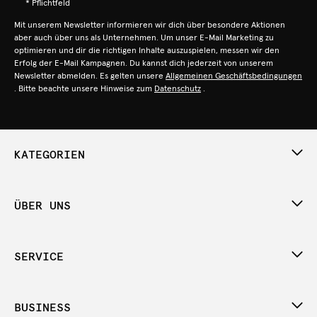
* Pflichtfeld
Mit unserem Newsletter informieren wir dich über besondere Aktionen
aber auch über uns als Unternehmen. Um unser E-Mail Marketing zu
optimieren und dir die richtigen Inhalte auszuspielen, messen wir den
Erfolg der E-Mail Kampagnen. Du kannst dich jederzeit von unserem
Newsletter abmelden. Es gelten unsere
Allgemeinen Geschäftsbedingungen
. Bitte beachte unsere Hinweise zum
Datenschutz
.
KATEGORIEN
ÜBER UNS
SERVICE
BUSINESS