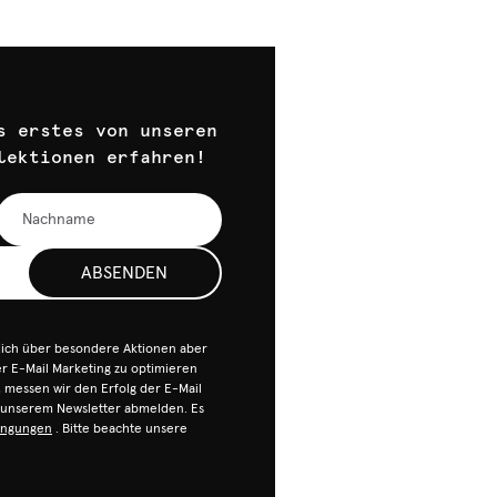
s erstes von unseren
lektionen erfahren!
ABSENDEN
dich über besondere Aktionen aber
 E-Mail Marketing zu optimieren
n, messen wir den Erfolg der E-Mail
n unserem Newsletter abmelden. Es
ingungen
. Bitte beachte unsere