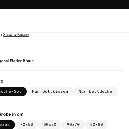
100.000+ GLÜCKLICHE KUN
äsche
len Diagonal Fieder Braun
n
Studio Kesse
gonal Fieder Braun
yp
äsche-Set
Nur Bettkissen
Nur Bettdecke
Größe in cm
5x35
70x50
80x50
90x70
80x80