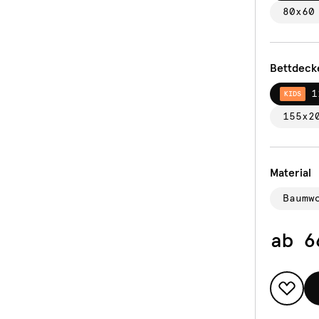
80x60
Bettdeck
1
KIDS
155x2
Material
Baumw
ab
6