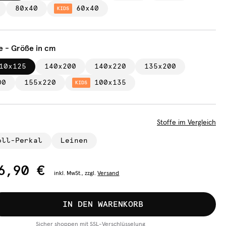
80x40
60x40
KIDS
e - Größe in cm
10x125
140x200
140x220
135x200
00
155x220
100x135
KIDS
Stoffe im Vergleich
oll-Perkal
Leinen
6,90 €
inkl.
MwSt., zzgl.
Versand
IN DEN WARENKORB
Sicher shoppen mit SSL-Verschlüsselung