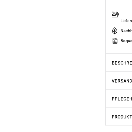
Liefe
Nachha
Beque
BESCHR
VERSAN
PFLEGE
PRODUK