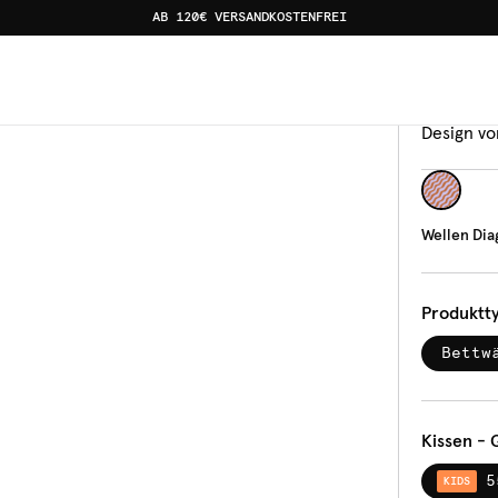
AB 120€ VERSANDKOSTENFREI
er Braun
Bettw
Wel
Design vo
Wellen Dia
Produktt
Bettw
Kissen - 
5
KIDS