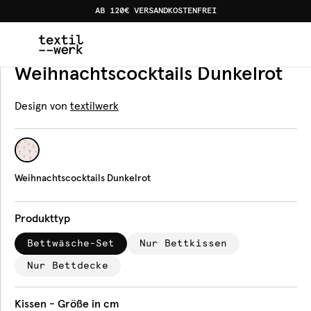
AB 120€ VERSANDKOSTENFREI
Home
Produkte
Bettwäsche
Weihnachtscocktails Dun
Bettwäsche
Weihnachtscocktails Dunkelrot
Design von
textilwerk
Weihnachtscocktails Dunkelrot
Produkttyp
Bettwäsche-Set
Nur Bettkissen
Nur Bettdecke
Kissen - Größe in cm