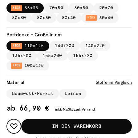
55x35
70x50
80x50
90x70
KIDS
80x80
80x60
80x40
60x40
KIDS
Bettdecke - Größe in cm
110x125
140x200
140x220
KIDS
135x200
155x200
155x220
100x135
KIDS
Material
Stoffe im Vergleich
Baumwoll-Perkal
Leinen
ab
66,90 €
inkl.
MwSt., zzgl.
Versand
IN DEN WARENKORB