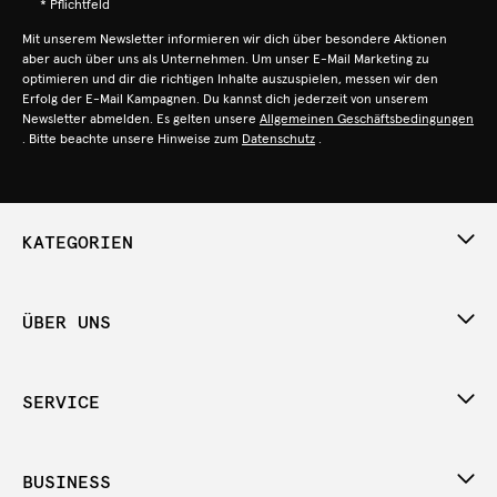
* Pflichtfeld
Mit unserem Newsletter informieren wir dich über besondere Aktionen
aber auch über uns als Unternehmen. Um unser E-Mail Marketing zu
optimieren und dir die richtigen Inhalte auszuspielen, messen wir den
Erfolg der E-Mail Kampagnen. Du kannst dich jederzeit von unserem
Newsletter abmelden. Es gelten unsere
Allgemeinen Geschäftsbedingungen
. Bitte beachte unsere Hinweise zum
Datenschutz
.
KATEGORIEN
ÜBER UNS
SERVICE
BUSINESS