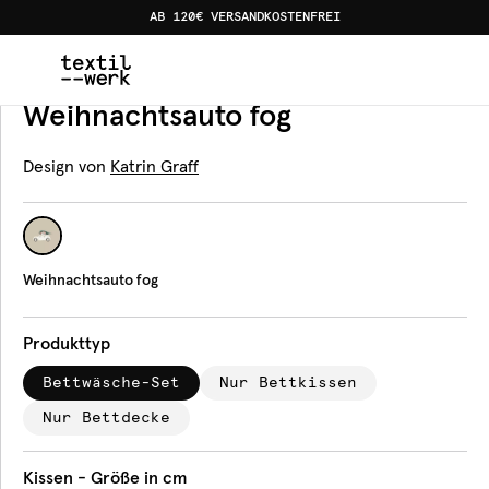
AB 120€ VERSANDKOSTENFREI
Home
Produkte
Bettwäsche
Weihnachtsauto fog
Bettwäsche
Weihnachtsauto fog
Design von
Katrin Graff
Weihnachtsauto fog
Produkttyp
Bettwäsche-Set
Nur Bettkissen
Nur Bettdecke
Kissen - Größe in cm