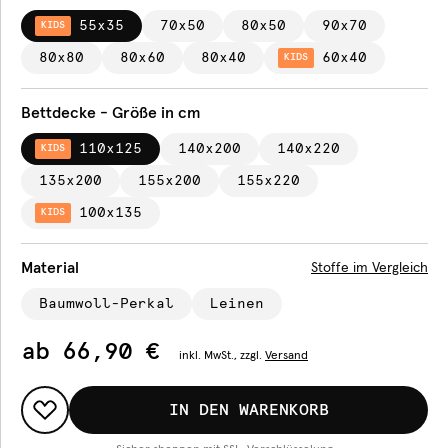
55x35
70x50
80x50
90x70
KIDS
80x80
80x60
80x40
60x40
KIDS
Bettdecke - Größe in cm
110x125
140x200
140x220
KIDS
135x200
155x200
155x220
100x135
KIDS
Material
Stoffe im Vergleich
Baumwoll-Perkal
Leinen
ab
66,90 €
inkl.
MwSt., zzgl.
Versand
IN DEN WARENKORB