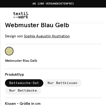
AB 120€ VERSANDKOSTENFREI
Home
Produkte
Bettwäsche
Webmuster Blau Gelb
Bettwäsche
Webmuster Blau Gelb
Design von
Sophie Augustin Illustration
Webmuster Blau Gelb
Produkttyp
Bettwäsche-Set
Nur Bettkissen
Nur Bettdecke
Kissen - Größe in cm