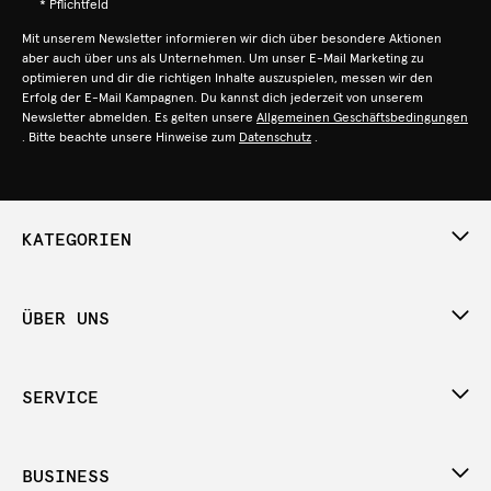
* Pflichtfeld
Mit unserem Newsletter informieren wir dich über besondere Aktionen
aber auch über uns als Unternehmen. Um unser E-Mail Marketing zu
optimieren und dir die richtigen Inhalte auszuspielen, messen wir den
Erfolg der E-Mail Kampagnen. Du kannst dich jederzeit von unserem
Newsletter abmelden. Es gelten unsere
Allgemeinen Geschäftsbedingungen
. Bitte beachte unsere Hinweise zum
Datenschutz
.
KATEGORIEN
ÜBER UNS
SERVICE
BUSINESS