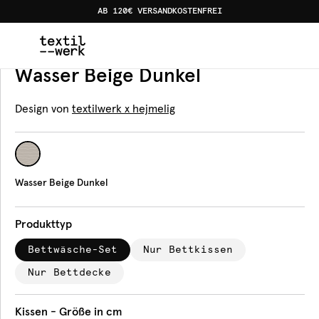
AB 120€ VERSANDKOSTENFREI
Home
Produkte
Bettwäsche
Wasser Beige Dunkel
Bettwäsche
Wasser Beige Dunkel
Design von
textilwerk x hejmelig
Wasser Beige Dunkel
Produkttyp
Bettwäsche-Set
Nur Bettkissen
Nur Bettdecke
Kissen - Größe in cm