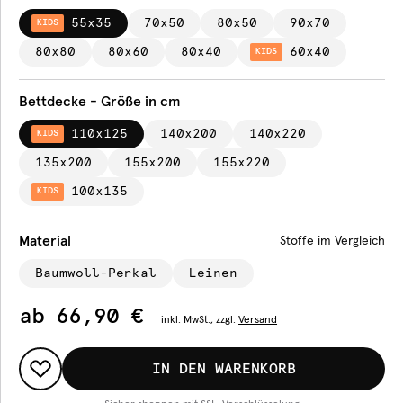
55x35
70x50
80x50
90x70
KIDS
80x80
80x60
80x40
60x40
KIDS
Bettdecke - Größe in cm
110x125
140x200
140x220
KIDS
135x200
155x200
155x220
100x135
KIDS
Material
Stoffe im Vergleich
Baumwoll-Perkal
Leinen
ab
66,90 €
inkl.
MwSt., zzgl.
Versand
IN DEN WARENKORB