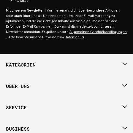
* Pflichtfeld
Mit unserem Newsletter informieren wir dich über besondere Aktionen
aber auch über uns als Unternehmen. Um unser E-Mail Marketing zu
optimieren und dir die richtigen Inhalte auszuspielen, messen wir den
Erfolg der E-Mail Kampagnen. Du kannst dich jederzeit von unserem
Newsletter abmelden. Es gelten unsere
Allgemeinen Geschäftsbedingungen
. Bitte beachte unsere Hinweise zum
Datenschutz
.
KATEGORIEN
ÜBER UNS
SERVICE
BUSINESS