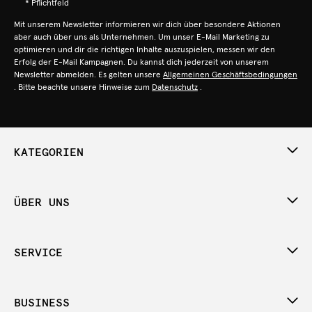
* Pflichtfeld
Mit unserem Newsletter informieren wir dich über besondere Aktionen
aber auch über uns als Unternehmen. Um unser E-Mail Marketing zu
optimieren und dir die richtigen Inhalte auszuspielen, messen wir den
Erfolg der E-Mail Kampagnen. Du kannst dich jederzeit von unserem
Newsletter abmelden. Es gelten unsere
Allgemeinen Geschäftsbedingungen
. Bitte beachte unsere Hinweise zum
Datenschutz
.
KATEGORIEN
ÜBER UNS
SERVICE
BUSINESS