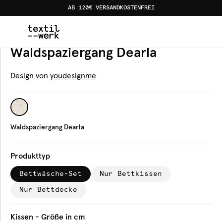
AB 120€ VERSANDKOSTENFREI
Home
Produkte
Bettwäsche
Waldspaziergang Dearla
Bettwäsche
Waldspaziergang Dearla
Design von
youdesignme
Waldspaziergang Dearla
Produkttyp
Bettwäsche-Set
Nur Bettkissen
Nur Bettdecke
Kissen - Größe in cm