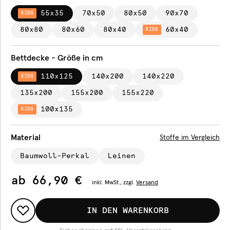
55x35
70x50
80x50
90x70
KIDS
80x80
80x60
80x40
60x40
KIDS
Bettdecke - Größe in cm
110x125
140x200
140x220
KIDS
135x200
155x200
155x220
100x135
KIDS
Material
Stoffe im Vergleich
Baumwoll-Perkal
Leinen
ab
66,90 €
inkl.
MwSt., zzgl.
Versand
IN DEN WARENKORB