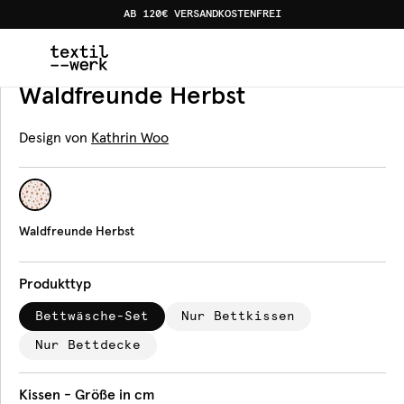
AB 120€ VERSANDKOSTENFREI
Home
Produkte
Bettwäsche
Waldfreunde Herbst
Bettwäsche
Waldfreunde Herbst
Design von
Kathrin Woo
Waldfreunde Herbst
Produkttyp
Bettwäsche-Set
Nur Bettkissen
Nur Bettdecke
Kissen - Größe in cm