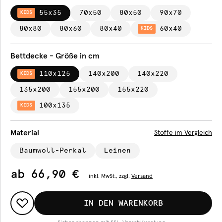
55x35
70x50
80x50
90x70
KIDS
80x80
80x60
80x40
60x40
KIDS
Bettdecke - Größe in cm
110x125
140x200
140x220
KIDS
135x200
155x200
155x220
100x135
KIDS
Material
Stoffe im Vergleich
Baumwoll-Perkal
Leinen
ab
66,90 €
inkl.
MwSt., zzgl.
Versand
IN DEN WARENKORB