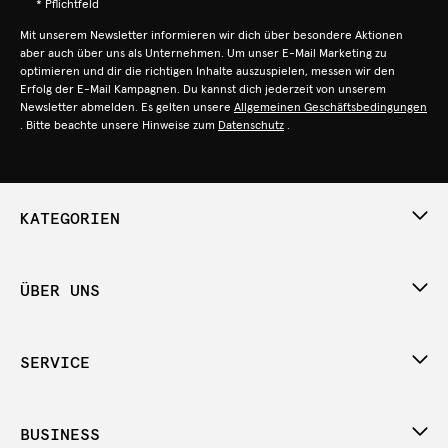
* Pflichtfeld
Mit unserem Newsletter informieren wir dich über besondere Aktionen
aber auch über uns als Unternehmen. Um unser E-Mail Marketing zu
optimieren und dir die richtigen Inhalte auszuspielen, messen wir den
Erfolg der E-Mail Kampagnen. Du kannst dich jederzeit von unserem
Newsletter abmelden. Es gelten unsere
Allgemeinen Geschäftsbedingungen
. Bitte beachte unsere Hinweise zum
Datenschutz
.
KATEGORIEN
ÜBER UNS
SERVICE
BUSINESS