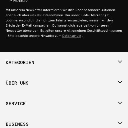
* Pflichtfeld
Mit unserem Newsletter informieren wir dich über besondere Aktionen
aber auch über uns als Unternehmen. Um unser E-Mail Marketing zu
optimieren und dir die richtigen Inhalte auszuspielen, messen wir den
Erfolg der E-Mail Kampagnen. Du kannst dich jederzeit von unserem
Newsletter abmelden. Es gelten unsere
Allgemeinen Geschäftsbedingungen
. Bitte beachte unsere Hinweise zum
Datenschutz
.
KATEGORIEN
ÜBER UNS
SERVICE
BUSINESS