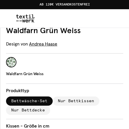
AB 120€ VERSANDKOSTENFREI
Home
Produkte
Bettwäsche
Waldfarn Grün Weiss
Bettwäsche
Waldfarn Grün Weiss
Design von
Andrea Haase
Waldfarn Grün Weiss
Produkttyp
Bettwäsche-Set
Nur Bettkissen
Nur Bettdecke
Kissen - Größe in cm