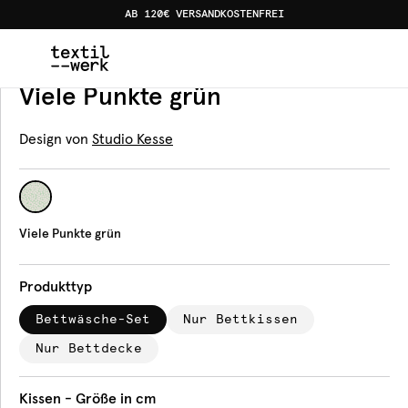
AB 120€ VERSANDKOSTENFREI
Home
Produkte
Bettwäsche
Viele Punkte grün
Bettwäsche
Viele Punkte grün
Design von
Studio Kesse
Viele Punkte grün
Produkttyp
Bettwäsche-Set
Nur Bettkissen
Nur Bettdecke
Kissen - Größe in cm