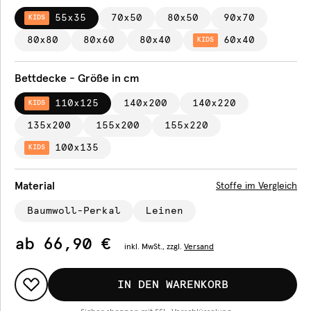
55x35
70x50
80x50
90x70
KIDS
80x80
80x60
80x40
60x40
KIDS
Bettdecke - Größe in cm
110x125
140x200
140x220
KIDS
135x200
155x200
155x220
100x135
KIDS
Material
Stoffe im Vergleich
Baumwoll-Perkal
Leinen
ab
66,90 €
inkl.
MwSt., zzgl.
Versand
IN DEN WARENKORB