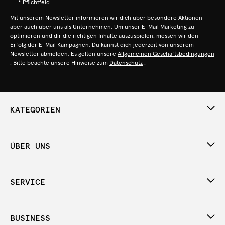
* Pflichtfeld
Mit unserem Newsletter informieren wir dich über besondere Aktionen
aber auch über uns als Unternehmen. Um unser E-Mail Marketing zu
optimieren und dir die richtigen Inhalte auszuspielen, messen wir den
Erfolg der E-Mail Kampagnen. Du kannst dich jederzeit von unserem
Newsletter abmelden. Es gelten unsere
Allgemeinen Geschäftsbedingungen
. Bitte beachte unsere Hinweise zum
Datenschutz
.
KATEGORIEN
ÜBER UNS
SERVICE
BUSINESS