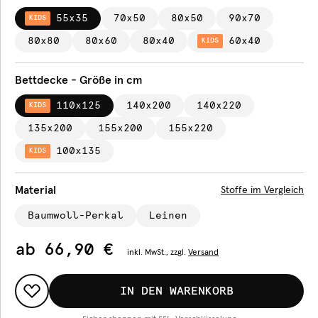
55x35
70x50
80x50
90x70
KIDS
80x80
80x60
80x40
60x40
KIDS
Bettdecke - Größe in cm
110x125
140x200
140x220
KIDS
135x200
155x200
155x220
100x135
KIDS
Material
Stoffe im Vergleich
Baumwoll-Perkal
Leinen
ab
66,90 €
inkl.
MwSt., zzgl.
Versand
IN DEN WARENKORB