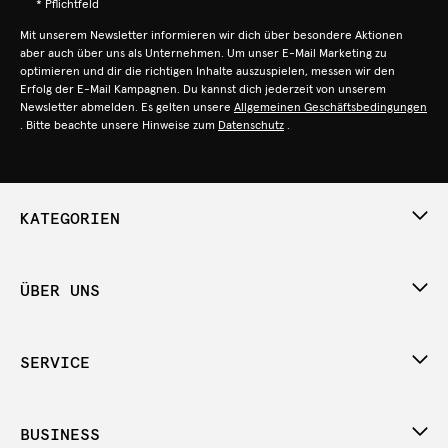
* Pflichtfeld
Mit unserem Newsletter informieren wir dich über besondere Aktionen
aber auch über uns als Unternehmen. Um unser E-Mail Marketing zu
optimieren und dir die richtigen Inhalte auszuspielen, messen wir den
Erfolg der E-Mail Kampagnen. Du kannst dich jederzeit von unserem
Newsletter abmelden. Es gelten unsere
Allgemeinen Geschäftsbedingungen
. Bitte beachte unsere Hinweise zum
Datenschutz
.
KATEGORIEN
ÜBER UNS
SERVICE
BUSINESS