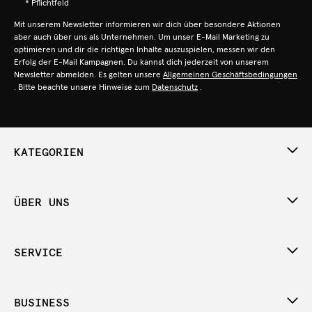
* Pflichtfeld
Mit unserem Newsletter informieren wir dich über besondere Aktionen
aber auch über uns als Unternehmen. Um unser E-Mail Marketing zu
optimieren und dir die richtigen Inhalte auszuspielen, messen wir den
Erfolg der E-Mail Kampagnen. Du kannst dich jederzeit von unserem
Newsletter abmelden. Es gelten unsere
Allgemeinen Geschäftsbedingungen
. Bitte beachte unsere Hinweise zum
Datenschutz
.
KATEGORIEN
ÜBER UNS
SERVICE
BUSINESS