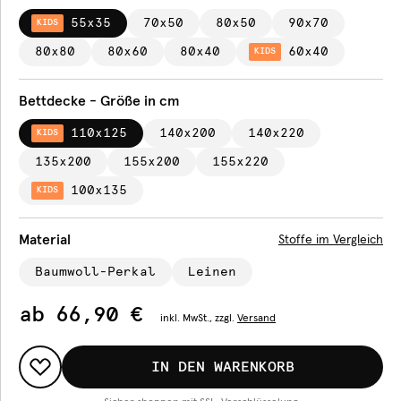
55x35
70x50
80x50
90x70
KIDS
80x80
80x60
80x40
60x40
KIDS
Bettdecke - Größe in cm
110x125
140x200
140x220
KIDS
135x200
155x200
155x220
100x135
KIDS
Material
Stoffe im Vergleich
Baumwoll-Perkal
Leinen
ab
66,90 €
inkl.
MwSt., zzgl.
Versand
IN DEN WARENKORB