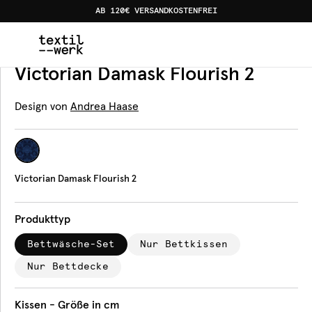
AB 120€ VERSANDKOSTENFREI
Home
Produkte
Bettwäsche
Victorian Damask Flouris
Bettwäsche
Victorian Damask Flourish 2
Design von
Andrea Haase
Victorian Damask Flourish 2
Produkttyp
Bettwäsche-Set
Nur Bettkissen
Nur Bettdecke
Kissen - Größe in cm