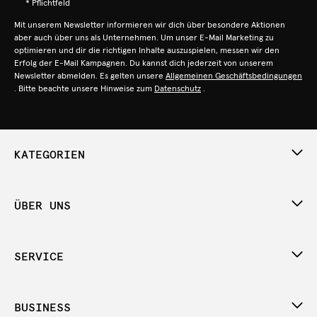
* Pflichtfeld
Mit unserem Newsletter informieren wir dich über besondere Aktionen
aber auch über uns als Unternehmen. Um unser E-Mail Marketing zu
optimieren und dir die richtigen Inhalte auszuspielen, messen wir den
Erfolg der E-Mail Kampagnen. Du kannst dich jederzeit von unserem
Newsletter abmelden. Es gelten unsere
Allgemeinen Geschäftsbedingungen
. Bitte beachte unsere Hinweise zum
Datenschutz
.
KATEGORIEN
ÜBER UNS
SERVICE
BUSINESS