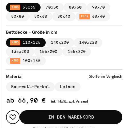
55x35
70x50
80x50
90x70
KIDS
80x80
80x60
80x40
60x40
KIDS
Bettdecke - Größe in cm
110x125
140x200
140x220
KIDS
135x200
155x200
155x220
100x135
KIDS
Material
Stoffe im Vergleich
Baumwoll-Perkal
Leinen
ab
66,90 €
inkl.
MwSt., zzgl.
Versand
IN DEN WARENKORB