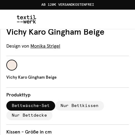
AB 120€ VERSANDKOSTENFREI
Home
Produkte
Bettwäsche
Vichy Karo Gingham Bei
Bettwäsche
Vichy Karo Gingham Beige
Design von
Monika Strigel
Vichy Karo Gingham Beige
Produkttyp
Bettwäsche-Set
Nur Bettkissen
Nur Bettdecke
Kissen - Größe in cm