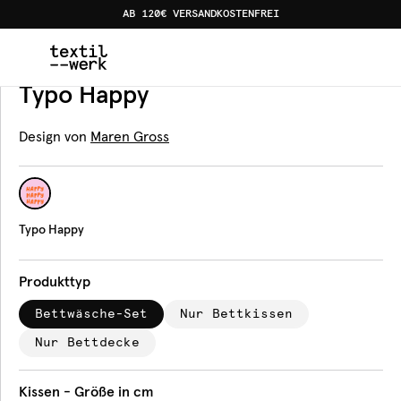
AB 120€ VERSANDKOSTENFREI
Home
Produkte
Bettwäsche
Typo Happy
Bettwäsche
Typo Happy
Design von
Maren Gross
Typo Happy
Produkttyp
Bettwäsche-Set
Nur Bettkissen
Nur Bettdecke
Kissen - Größe in cm