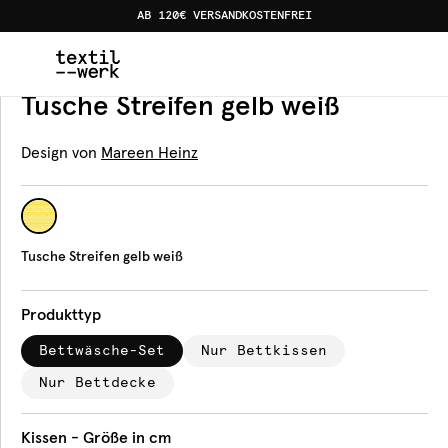
AB 120€ VERSANDKOSTENFREI
Home
Produkte
Bettwäsche
Tusche Streifen gelb we
Bettwäsche
Tusche Streifen gelb weiß
Design von
Mareen Heinz
Tusche Streifen gelb weiß
Produkttyp
Bettwäsche-Set
Nur Bettkissen
Nur Bettdecke
Kissen - Größe in cm