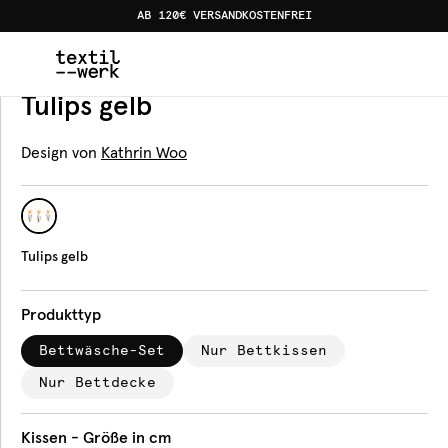
AB 120€ VERSANDKOSTENFREI
Home
Produkte
Bettwäsche
Tulips gelb
Bettwäsche
Tulips gelb
Design von
Kathrin Woo
Tulips gelb
Produkttyp
Bettwäsche-Set
Nur Bettkissen
Nur Bettdecke
Kissen - Größe in cm