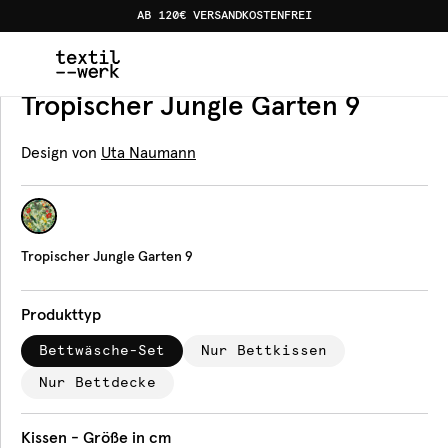
AB 120€ VERSANDKOSTENFREI
Home
Produkte
Bettwäsche
Tropischer Jungle Garte
Bettwäsche
Tropischer Jungle Garten 9
Design von
Uta Naumann
Tropischer Jungle Garten 9
Produkttyp
Bettwäsche-Set
Nur Bettkissen
Nur Bettdecke
Kissen - Größe in cm