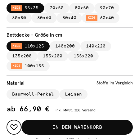
55x35
70x50
80x50
90x70
KIDS
80x80
80x60
80x40
60x40
KIDS
Bettdecke - Größe in cm
110x125
140x200
140x220
KIDS
135x200
155x200
155x220
100x135
KIDS
Material
Stoffe im Vergleich
Baumwoll-Perkal
Leinen
ab
66,90 €
inkl.
MwSt., zzgl.
Versand
IN DEN WARENKORB