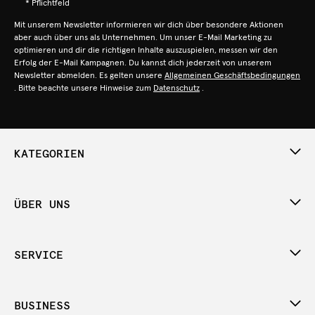
* Pflichtfeld
Mit unserem Newsletter informieren wir dich über besondere Aktionen
aber auch über uns als Unternehmen. Um unser E-Mail Marketing zu
optimieren und dir die richtigen Inhalte auszuspielen, messen wir den
Erfolg der E-Mail Kampagnen. Du kannst dich jederzeit von unserem
Newsletter abmelden. Es gelten unsere
Allgemeinen Geschäftsbedingungen
. Bitte beachte unsere Hinweise zum
Datenschutz
.
KATEGORIEN
ÜBER UNS
SERVICE
BUSINESS